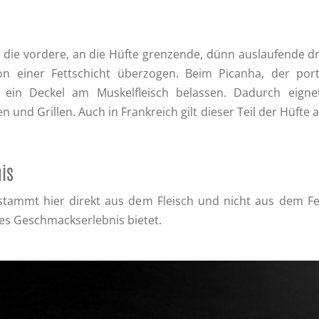
t die vordere, an die Hüfte grenzende, dünn auslaufende dr
n einer Fettschicht überzogen. Beim Picanha, der portu
ie ein Deckel am Muskelfleisch belassen. Dadurch eig
und Grillen. Auch in Frankreich gilt dieser Teil der Hüfte al
nis
stammt hier direkt aus dem Fleisch und nicht aus dem Fe
iges Geschmackserlebnis bietet.